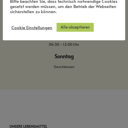
Bitte beachten Sie, dass technisch notwendige Cookies
gesetzt werden müssen, um den Betrieb der Webseiten
Montag - Freitag
sicherstellen zu können.
06:30 - 12:00 Uhr
Alle akzeptieren
Cookie Einstellungen
Samstag
06:30 - 12:00 Uhr
Sonntag
Geschlossen
UNSERE LEBENSMITTEL