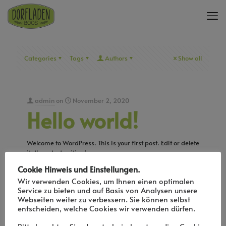
Categories
Tags
Authors
Show all
admin
on
November 2, 2020
Hello world!
Welcome to WordPress. This is your first post. Edit or delete
it, then start writing!
Cookie Hinweis und Einstellungen.
0
1
Read more
Wir verwenden Cookies, um Ihnen einen optimalen
Service zu bieten und auf Basis von Analysen unsere
Webseiten weiter zu verbessern. Sie können selbst
entscheiden, welche Cookies wir verwenden dürfen.
admin
on
März 31, 2020